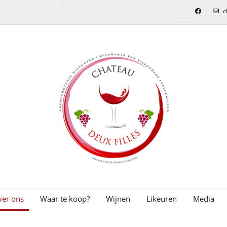
c
er ons
Waar te koop?
Wijnen
Likeuren
Media