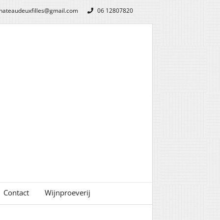
hateaudeuxfilles@gmail.com
06 12807820
Contact
Wijnproeverij