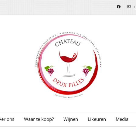
c
er ons
Waar te koop?
Wijnen
Likeuren
Media