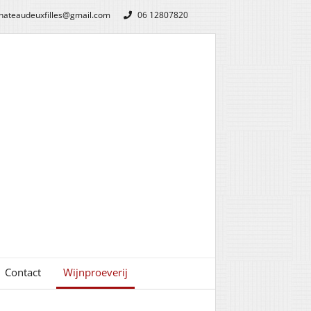
hateaudeuxfilles@gmail.com
06 12807820
Contact
Wijnproeverij