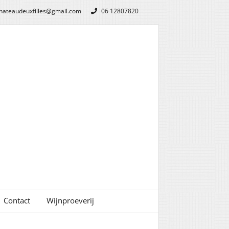
hateaudeuxfilles@gmail.com
06 12807820
Contact
Wijnproeverij